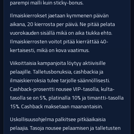
parempi malli kuin sticky-bonus.
Ilmaiskierrokset jaetaan kymmenen päivän
aikana, 20 kierrosta per päivä. Ne pitää pelata
vuorokauden sisällä mikä on aika tiukka ehto.
Ilmaiskierrosten voitot pitää kierrättää 40-
kertaisesti, mikä on kova vaatimus.
Viikoittaisia kampanjoita löytyy aktiivisille
pelaajille. Talletusbonuksia, cashbackia ja
ilmaiskierroksia tulee tarjolle säännöllisesti.
Cashback-prosentti nousee VIP-tasolla, kulta-
tasolla se on 5%, platinalla 10% ja timantti-tasolla
15%. Cashback maksetaan maanantaisin.
Uskollisuusohjelma palkitsee pitkäaikaisia
pelaajia. Tasoja nousee pelaamisen ja talletusten