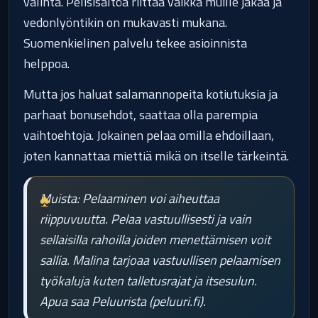
valinta. Pelisisältöä riittää vaikka muille jakaa ja
vedonlyöntikin on mukavasti mukana.
Suomenkielinen palvelu tekee asioinnista
helppoa.
Mutta jos haluat salamannopeita kotiutuksia ja
parhaat bonusehdot, saattaa olla parempia
vaihtoehtoja. Jokainen pelaa omilla ehdoillaan,
joten kannattaa miettiä mikä on itselle tärkeintä.
Muista: Pelaaminen voi aiheuttaa
riippuvuutta. Pelaa vastuullisesti ja vain
sellaisilla rahoilla joiden menettämisen voit
sallia. Malina tarjoaa vastuullisen pelaamisen
työkaluja kuten talletusrajat ja itsesulun.
Apua saa Peluurista (peluuri.fi).