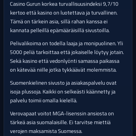
Casino Gurun korkea turvallisuusindeksi 9,7/10
kertoo että kasino on luotettava ja turvallinen.
Tämä on tärkein asia, sillä rahan kanssa ei
kannata pelleillä epämääräisillä sivustoilla.
Pelivalikoima on todella laaja ja monipuolinen. Yli
5000 peliä tarkoittaa että jokaiselle löytyy jotain.
Sekä kasino että vedonlyönti samassa paikassa
on kätevää niille jotka tykkäävät molemmista.
Suomenkielinen sivusto ja asiakaspalvelu ovat
isoja plussoja. Kaikki on selkeästi käännetty ja
palvelu toimii omalla kielellä.
Verovapaat voitot MGA-lisenssin ansiosta on
tärkeä asia suomalaisille. Ei tarvitse miettiä
verojen maksamista Suomessa.