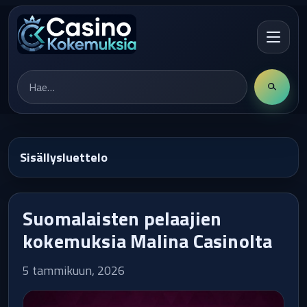
Valikko
Hae:
Hae
Sisällysluettelo
Suomalaisten pelaajien
kokemuksia Malina Casinolta
5 tammikuun, 2026