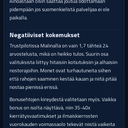
Ainoastaan öisin saattaa joutua odottamaan
pidempään jos suomenkielistä palvelijaa ei ole
paikalla.
Negatiiviset kokemukset
Trustpilotissa Malinalla on vain 1,7 tähteä 24
arvostelusta, mikä on heikko tulos. Suurin osa
valituksista liittyy hitaisiin kotiutuksiin ja alhaisiin
nostorajoihin. Monet ovat turhautuneita siihen
että rahojen saaminen kestää kauan ja niitä pitää
nostaa pienissä erissä.
Bonusehtojen kireydestä valitetaan myös. Vaikka
bonus on isolta näyttävä, niin 35-40x
kierrätysvaatimukset ja ilmaiskierrosten
vuorokauden voimassaolo tekevät niistä vaikeita