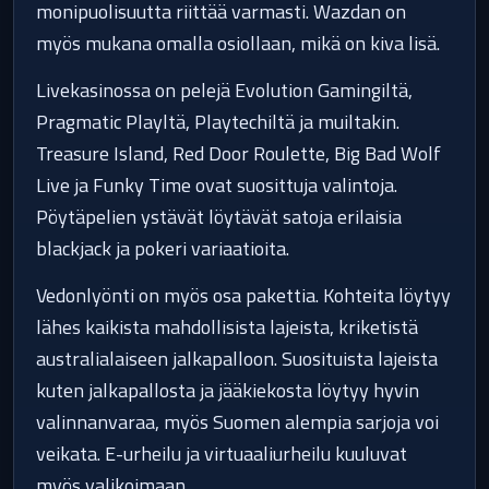
monipuolisuutta riittää varmasti. Wazdan on
myös mukana omalla osiollaan, mikä on kiva lisä.
Livekasinossa on pelejä Evolution Gamingiltä,
Pragmatic Playltä, Playtechiltä ja muiltakin.
Treasure Island, Red Door Roulette, Big Bad Wolf
Live ja Funky Time ovat suosittuja valintoja.
Pöytäpelien ystävät löytävät satoja erilaisia
blackjack ja pokeri variaatioita.
Vedonlyönti on myös osa pakettia. Kohteita löytyy
lähes kaikista mahdollisista lajeista, kriketistä
australialaiseen jalkapalloon. Suosituista lajeista
kuten jalkapallosta ja jääkiekosta löytyy hyvin
valinnanvaraa, myös Suomen alempia sarjoja voi
veikata. E-urheilu ja virtuaaliurheilu kuuluvat
myös valikoimaan.