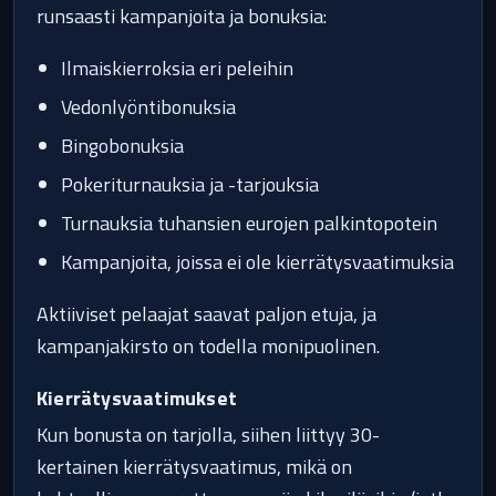
runsaasti kampanjoita ja bonuksia:
Ilmaiskierroksia eri peleihin
Vedonlyöntibonuksia
Bingobonuksia
Pokeriturnauksia ja -tarjouksia
Turnauksia tuhansien eurojen palkintopotein
Kampanjoita, joissa ei ole kierrätysvaatimuksia
Aktiiviset pelaajat saavat paljon etuja, ja
kampanjakirsto on todella monipuolinen.
Kierrätysvaatimukset
Kun bonusta on tarjolla, siihen liittyy 30-
kertainen kierrätysvaatimus, mikä on