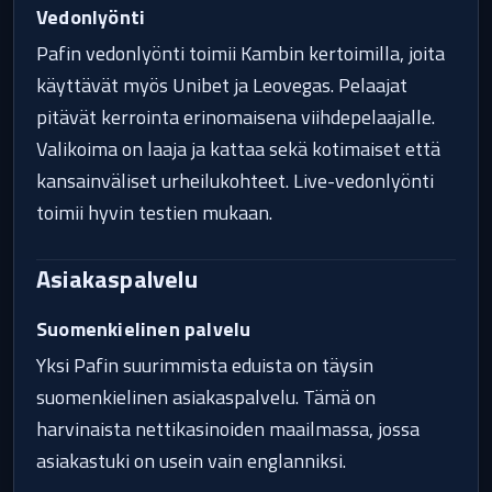
Vedonlyönti
Pafin vedonlyönti toimii Kambin kertoimilla, joita
käyttävät myös Unibet ja Leovegas. Pelaajat
pitävät kerrointa erinomaisena viihdepelaajalle.
Valikoima on laaja ja kattaa sekä kotimaiset että
kansainväliset urheilukohteet. Live-vedonlyönti
toimii hyvin testien mukaan.
Asiakaspalvelu
Suomenkielinen palvelu
Yksi Pafin suurimmista eduista on täysin
suomenkielinen asiakaspalvelu. Tämä on
harvinaista nettikasinoiden maailmassa, jossa
asiakastuki on usein vain englanniksi.