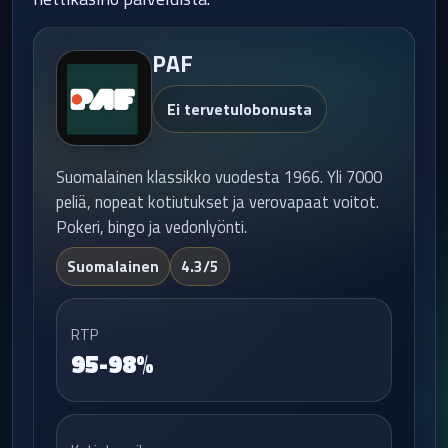
PAF
Ei tervetulobonusta
Suomalainen klassikko vuodesta 1966. Yli 7000
peliä, nopeat kotiutukset ja verovapaat voitot.
Pokeri, bingo ja vedonlyönti.
Suomalainen
4.3/5
RTP
95-98%