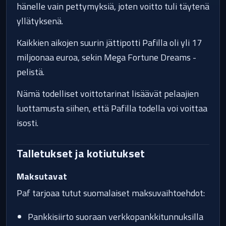
hänelle vain pettymyksiä, joten voitto tuli täytenä
yllätyksenä.
Kaikkien aikojen suurin jättipotti Pafilla oli yli 17
miljoonaa euroa, sekin Mega Fortune Dreams -
pelistä.
Nämä todelliset voittotarinat lisäävät pelaajien
luottamusta siihen, että Pafilla todella voi voittaa
isosti.
Talletukset ja kotiutukset
Maksutavat
Paf tarjoaa tutut suomalaiset maksuvaihtoehdot:
Pankkisiirto suoraan verkkopankkitunnuksilla