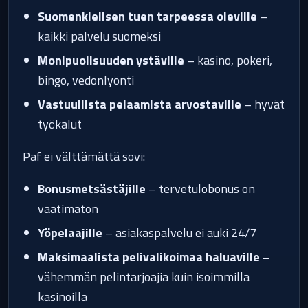
Suomenkielisen tuen tarpeessa oleville
–
kaikki palvelu suomeksi
Monipuolisuuden ystäville
– kasino, pokeri,
bingo, vedonlyönti
Vastuullista pelaamista arvostaville
– hyvät
työkalut
Paf ei välttämättä sovi:
Bonusmetsästäjille
– tervetulobonus on
vaatimaton
Yöpelaajille
– asiakaspalvelu ei auki 24/7
Maksimaalista pelivalikoimaa haluaville
–
vähemmän pelintarjoajia kuin isoimmilla
kasinoilla