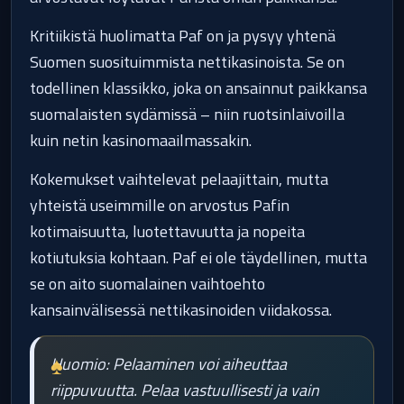
Kritiikistä huolimatta Paf on ja pysyy yhtenä
Suomen suosituimmista nettikasinoista. Se on
todellinen klassikko, joka on ansainnut paikkansa
suomalaisten sydämissä – niin ruotsinlaivoilla
kuin netin kasinomaailmassakin.
Kokemukset vaihtelevat pelaajittain, mutta
yhteistä useimmille on arvostus Pafin
kotimaisuutta, luotettavuutta ja nopeita
kotiutuksia kohtaan. Paf ei ole täydellinen, mutta
se on aito suomalainen vaihtoehto
kansainvälisessä nettikasinoiden viidakossa.
Huomio: Pelaaminen voi aiheuttaa
riippuvuutta. Pelaa vastuullisesti ja vain