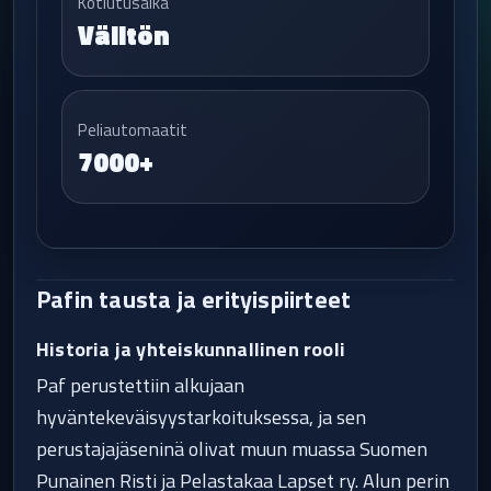
Kotiutusaika
Välitön
Peliautomaatit
7000+
Pafin tausta ja erityispiirteet
Historia ja yhteiskunnallinen rooli
Paf perustettiin alkujaan
hyväntekeväisyystarkoituksessa, ja sen
perustajajäseninä olivat muun muassa Suomen
Punainen Risti ja Pelastakaa Lapset ry. Alun perin