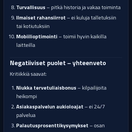
Turvallisuus
– pitkä historia ja vakaa toiminta
Ilmaiset rahansiirrot
– ei kuluja talletuksiin
tai kotiutuksiin
Mobiilioptimointi
– toimii hyvin kaikilla
laitteilla
Negatiiviset puolet – yhteenveto
Kritiikkiä saavat:
Niukka tervetuliaisbonus
– kilpailijoita
heikompi
Asiakaspalvelun aukioloajat
– ei 24/7
palvelua
Palautusprosenttikysymykset
– osan