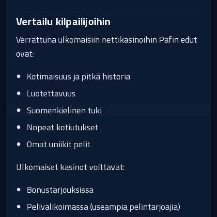
Vertailu kilpailijoihin
Verrattuna ulkomaisiin nettikasinoihin Pafin edut
ovat:
Kotimaisuus ja pitkä historia
Luotettavuus
Suomenkielinen tuki
Nopeat kotiutukset
Omat uniikit pelit
Ulkomaiset kasinot voittavat:
Bonustarjouksissa
Pelivalikoimassa (useampia pelintarjoajia)