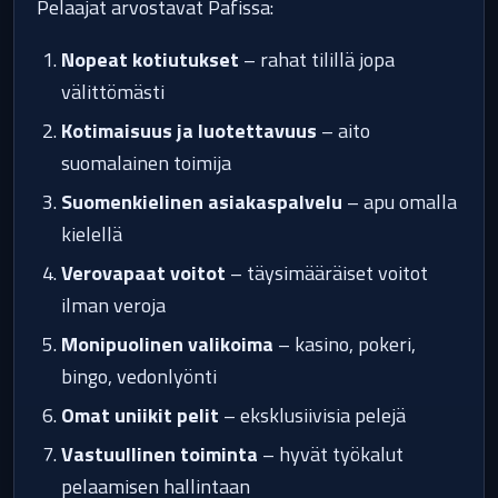
Pelaajat arvostavat Pafissa:
Nopeat kotiutukset
– rahat tilillä jopa
välittömästi
Kotimaisuus ja luotettavuus
– aito
suomalainen toimija
Suomenkielinen asiakaspalvelu
– apu omalla
kielellä
Verovapaat voitot
– täysimääräiset voitot
ilman veroja
Monipuolinen valikoima
– kasino, pokeri,
bingo, vedonlyönti
Omat uniikit pelit
– eksklusiivisia pelejä
Vastuullinen toiminta
– hyvät työkalut
pelaamisen hallintaan