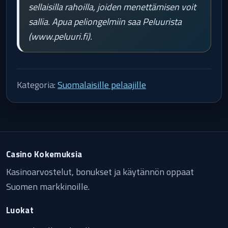
sellaisilla rahoilla, joiden menettämisen voit
sallia. Apua peliongelmiin saa Peluurista
(www.peluuri.fi).
Kategoria:
Suomalaisille pelaajille
Casino Kokemuksia
Kasinoarvostelut, bonukset ja käytännön oppaat
Suomen markkinoille.
Luokat