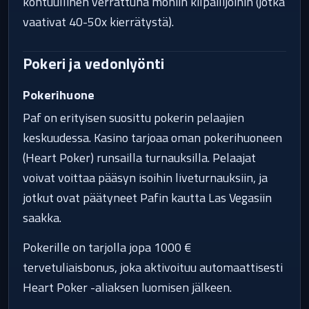
kohtuullinen verrattuna moniin kilpailijoihin (jotka
vaativat 40-50x kierrätystä).
Pokeri ja vedonlyönti
Pokerihuone
Paf on erityisen suosittu pokerin pelaajien
keskuudessa. Kasino tarjoaa oman pokerihuoneen
(Heart Poker) runsailla turnauksilla. Pelaajat
voivat voittaa pääsyn isoihin liveturnauksiin, ja
jotkut ovat päätyneet Pafin kautta Las Vegasiin
saakka.
Pokerille on tarjolla jopa 1000 €
tervetuliaisbonus, joka aktivoituu automaattisesti
Heart Poker -aliaksen luomisen jälkeen.